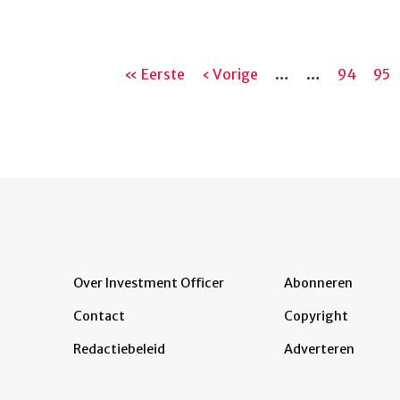
Paginering
Eerste
« Eerste
Vorige
‹ Vorige
…
…
Pagina
94
Pag
95
pagina
pagina
Over Investment Officer
Abonneren
Contact
Copyright
Redactiebeleid
Adverteren