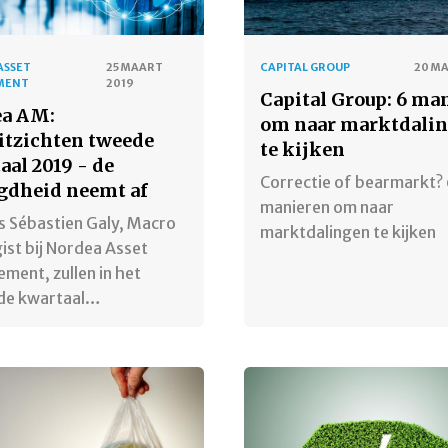
ASSET
25 MAART
CAPITAL GROUP
20 M
MENT
2019
Capital Group: 6 ma
a AM:
om naar marktdali
itzichten tweede
te kijken
aal 2019 - de
Correctie of bearmarkt?
gdheid neemt af
manieren om naar
s Sébastien Galy, Macro
marktdalingen te kijken
ist bij Nordea Asset
ent, zullen in het
de kwartaal…