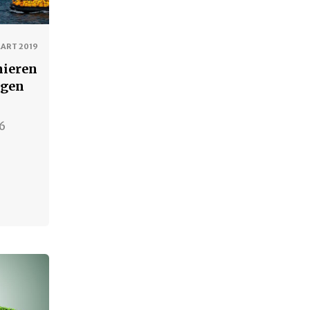
AART 2019
nieren
ngen
 6