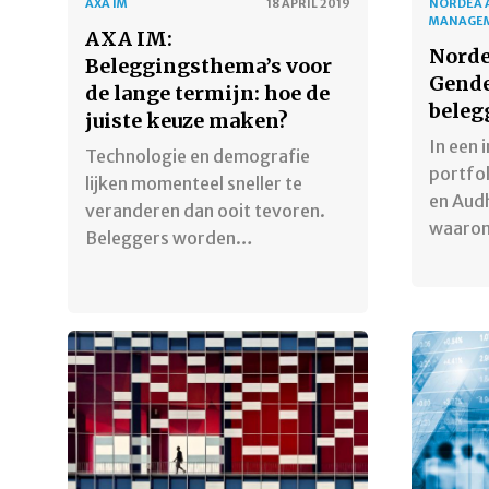
AXA IM
18 APRIL 2019
NORDEA 
MANAGE
AXA IM:
Norde
Beleggingsthema’s voor
Gende
de lange termijn: hoe de
beleg
juiste keuze maken?
In een 
Technologie en demografie
portfol
lijken momenteel sneller te
en Audh
veranderen dan ooit tevoren.
waaro
Beleggers worden…