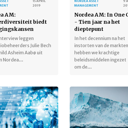
ASSET
15 APRIL
NORDEA ASSET
9 
MENT
2019
MANAGEMENT
20
a AM:
Nordea AM: In One 
rdiversiteit biedt
- Tien jaar na het
gingskansen
dieptepunt
interview leggen
In het decennium na het
iobeheerders Julie Bech
instorten van de markte
ild Asheim Aabø uit
hebben we krachtige
m Nordea…
beleidsmiddelen ingezet
om de…