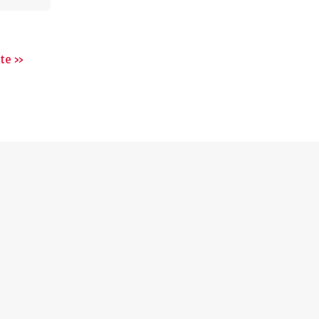
te
ste »
na