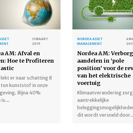
ASSET
11 MAART
NORDEA ASSET
4 M
MENT
2019
MANAGEMENT
201
a AM: Afval en
Nordea AM: Verbor
n: Hoe te Profiteren
aandelen in ‘pole
lastic
position’ voor de re
van het elektrische
r lekt er naar schatting 8
voertuig
 ton kunststof in onze
geving. Bijna 40%
Klimaatverandering zorg
n is…
aantrekkelijke
beleggingsmogelijkheden
dit wordt versneld door