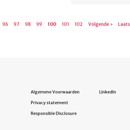
ina
Pagina
96
Pagina
97
Pagina
98
Pagina
99
Huidige
100
Pagina
101
Pagina
102
Volgende
Volgende ›
Laats
Laat
pagina
pagina
pagi
Algemene Voorwaarden
LinkedIn
Privacy statement
Responsible Disclosure