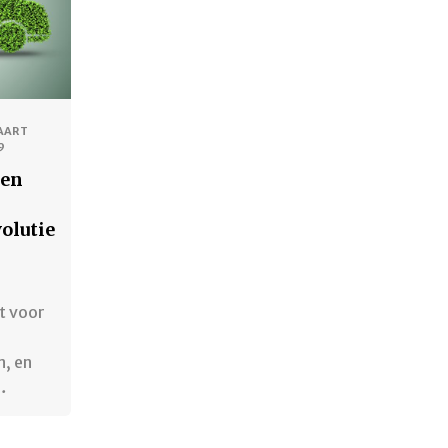
AART
9
gen
volutie
t voor
, en
…