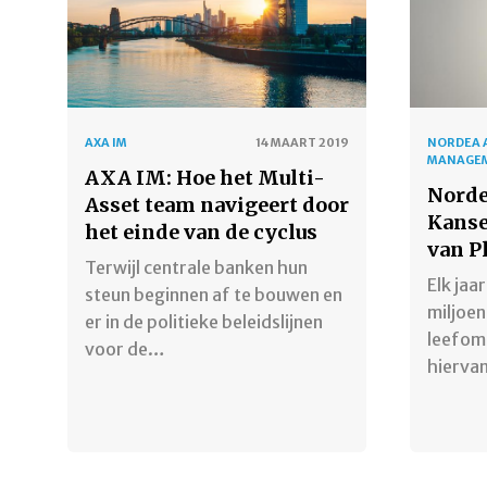
AXA IM
14 MAART 2019
NORDEA 
MANAGE
AXA IM: Hoe het Multi-
Norde
Asset team navigeert door
Kanse
het einde van de cyclus
van P
Terwijl centrale banken hun
Elk jaa
steun beginnen af te bouwen en
miljoen
er in de politieke beleidslijnen
leefom
voor de…
hierva