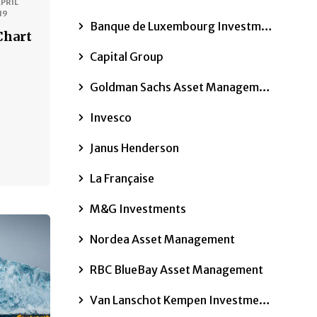
APRIL
19
Banque de Luxembourg Investments
Chart
Capital Group
Goldman Sachs Asset Management
n
Invesco
Janus Henderson
La Française
M&G Investments
Nordea Asset Management
RBC BlueBay Asset Management
Van Lanschot Kempen Investment Management