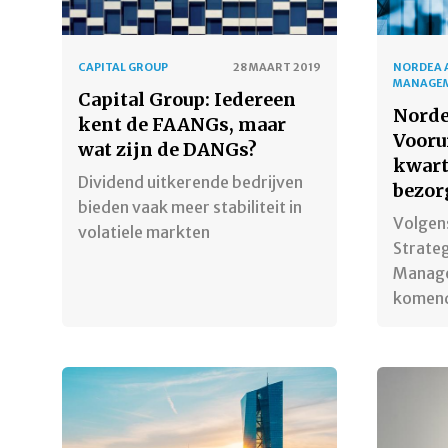
CAPITAL GROUP
28 MAART 2019
NORDEA 
MANAGE
Capital Group: Iedereen
Norde
kent de FAANGs, maar
Vooru
wat zijn de DANGs?
kwart
Dividend uitkerende bedrijven
bezor
bieden vaak meer stabiliteit in
Volgen
volatiele markten
Strateg
Managem
komen