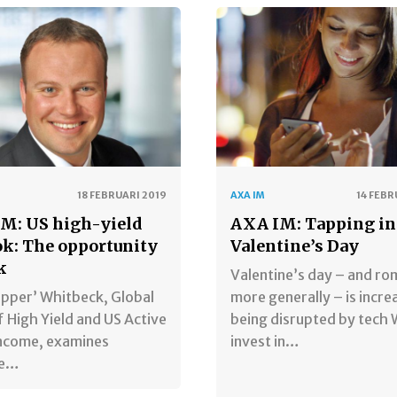
18 FEBRUARI 2019
AXA IM
14 FEBR
M: US high-yield
AXA IM: Tapping in
ok: The opportunity
Valentine’s Day
k
Valentine’s day – and r
epper’ Whitbeck, Global
more generally – is incre
 High Yield and US Active
being disrupted by tech
Income, examines
invest in…
he…