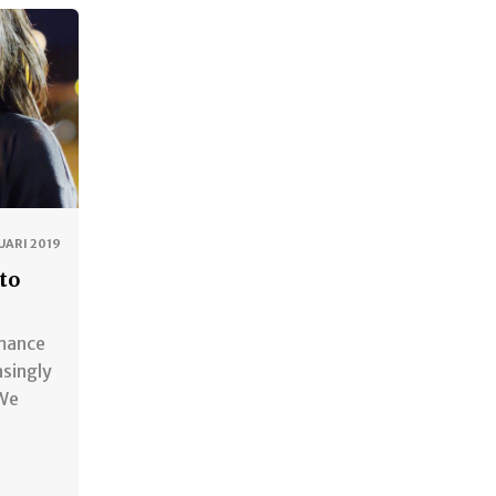
UARI 2019
to
omance
asingly
 We