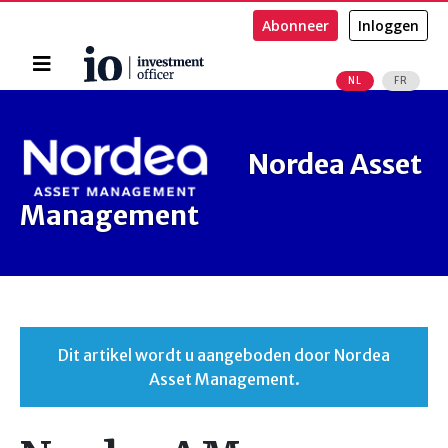
Abonneer
Inloggen
Home
NL
FR
Zoeken
Nordea Asset
Management
Dit artikel wordt u aangeboden door Nordea
Asset Management.