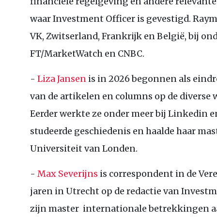
financiële regelgeving en andere relevant
waar Investment Officer is gevestigd. Ray
VK
, Zwitserland, Frankrijk en België, bij 
FT
/MarketWatch en
CNBC
.
-
Liza Jansen
is in 2026 begonnen als eindr
van de artikelen en columns op de diverse 
Eerder werkte ze onder meer bij Linkedin e
studeerde geschiedenis en haalde haar mast
Universiteit van Londen.
-
Max Severijns
is correspondent in de Vere
jaren in Utrecht op de redactie van Invest
zijn master internationale betrekkingen aa