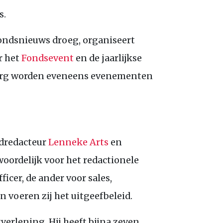
s.
Fondsnieuws droeg, organiseert
r het
Fondsevent
en de jaarlijkse
burg worden eveneens evenementen
fdredacteur
Lenneke Arts
en
twoordelijk voor het redactionele
icer, de ander voor sales,
voeren zij het uitgeefbeleid.
verlening. Hij heeft bijna zeven