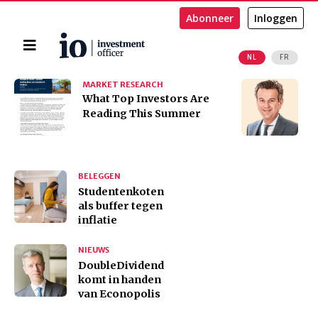
Abonneer
Inloggen
Home
NL
FR
Zoeken
MARKET RESEARCH
O
​​​​​​​What Top Investors Are
H
Reading This Summer
f
i
BELEGGEN
Studentenkoten
als buffer tegen
inflatie
NIEUWS
DoubleDividend
komt in handen
van Econopolis