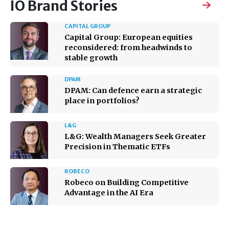
IO Brand Stories
CAPITAL GROUP
Capital Group: European equities
reconsidered: from headwinds to
stable growth
DPAM
DPAM: Can defence earn a strategic
place in portfolios?
L&G
L&G: Wealth Managers Seek Greater
Precision in Thematic ETFs
ROBECO
Robeco on Building Competitive
Advantage in the AI Era