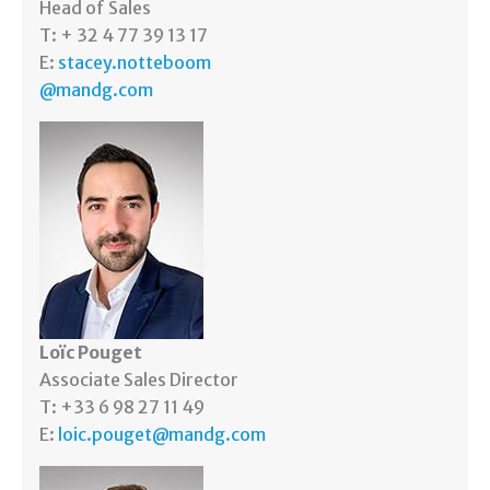
Head of Sales
T: + 32 4 77 39 13 17
E:
stacey.notteboom
@mandg.com
Loïc Pouget
Associate Sales Director
T: +33 6 98 27 11 49
E:
loic.pouget@mandg.com