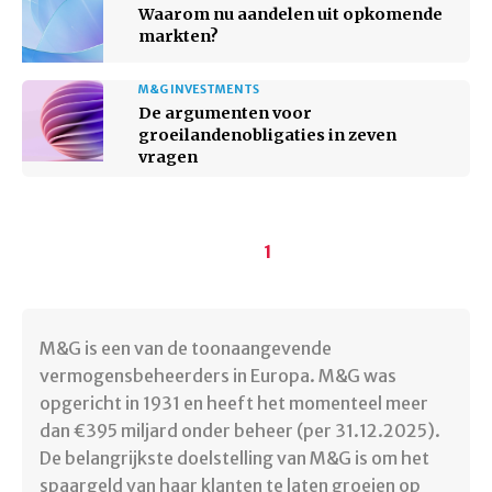
Waarom nu aandelen uit opkomende
markten?
M&G INVESTMENTS
De argumenten voor
groeilandenobligaties in zeven
vragen
Paginering
Huidige
1
pagina
M&G is een van de toonaangevende
vermogensbeheerders in Europa. M&G was
opgericht in 1931 en heeft het momenteel meer
dan €395 miljard onder beheer (per 31.12.2025).
De belangrijkste doelstelling van M&G is om het
spaargeld van haar klanten te laten groeien op