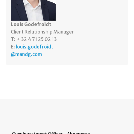
Louis Godefroidt
Client Relationship Manager
T: + 32 4 71 25 02 13
E:
louis.godefroidt
@mandg.com