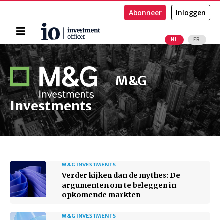
Abonneer
Inloggen
Home
NL
FR
Zoeken
M&G
Investments
M&G INVESTMENTS
Verder kijken dan de mythes: De
argumenten om te beleggen in
opkomende markten
M&G INVESTMENTS