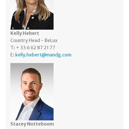
Kelly Hebert
Country Head - BeLux
T: + 33 6 62 87 21 77
E:
kelly.hebert@mandg.com
Stacey Notteboom