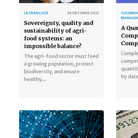
LA FRANÇAISE
28 OKTOBER 2025
GOLDMAN
MANAGE
Sovereignty, quality and
A Qua
sustainability of agri-
Compe
food systems: an
Comp
impossible balance?
Comple
The agri-food sector must feed
compet
a growing population, protect
quanti
biodiversity, and ensure
by dat
healthy...