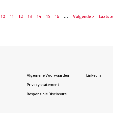
ina
Pagina
10
Pagina
11
Huidige
12
Pagina
13
Pagina
14
Pagina
15
Pagina
16
…
Volgende
Volgende ›
Laatst
Laatst
pagina
pagina
pagina
Algemene Voorwaarden
LinkedIn
Privacy statement
Responsible Disclosure