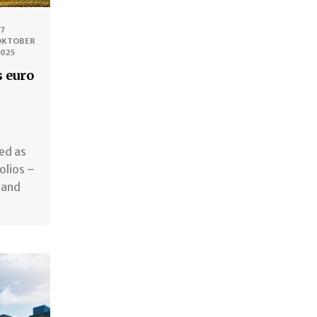
27
OKTOBER
2025
s euro
ted as
olios –
 and