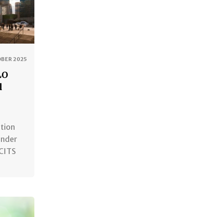
OBER 2025
LO
l
ation
under
CITS