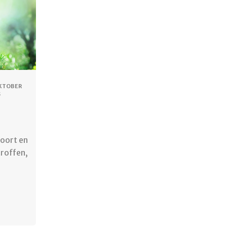
OKTOBER
5
voort en
troffen,