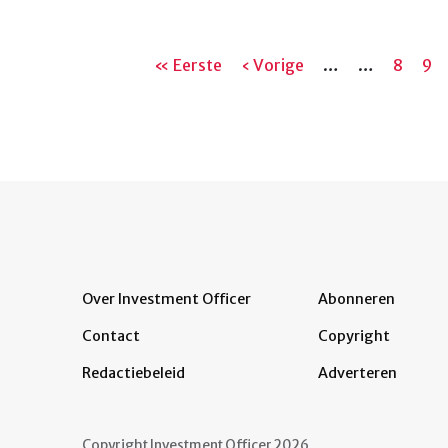
Paginering
Eerste
« Eerste
Vorige
‹ Vorige
…
…
Pagina
8
Pag
9
pagina
pagina
Over Investment Officer
Abonneren
Contact
Copyright
Redactiebeleid
Adverteren
Copyright Investment Officer 2026