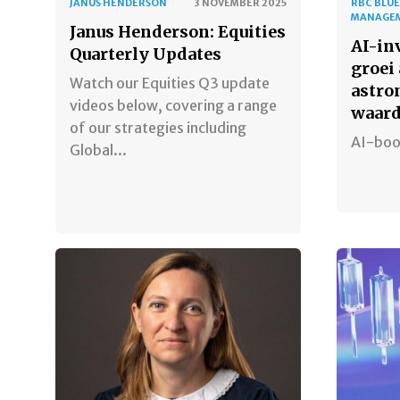
JANUS HENDERSON
3 NOVEMBER 2025
RBC BLUE
MANAGE
Janus Henderson: Equities
AI-in
Quarterly Updates
groei
Watch our Equities Q3 update
astro
videos below, covering a range
waard
of our strategies including
AI-boo
Global...