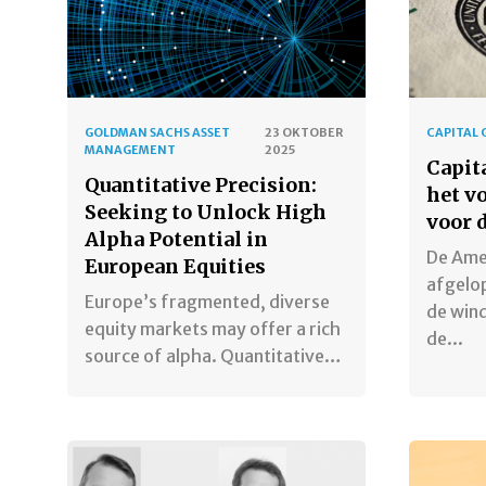
GOLDMAN SACHS ASSET
23 OKTOBER
CAPITAL
MANAGEMENT
2025
Capita
Quantitative Precision:
het v
Seeking to Unlock High
voor d
Alpha Potential in
De Ame
European Equities
afgelop
Europe’s fragmented, diverse
de wind
equity markets may offer a rich
de...
source of alpha. Quantitative…