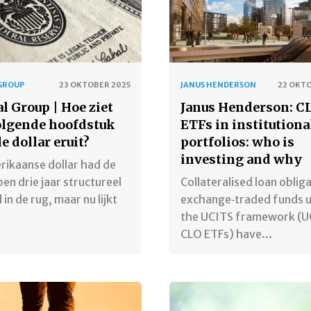
 GROUP
23 OKTOBER 2025
JANUS HENDERSON
22 OKT
l Group | Hoe ziet
Janus Henderson: C
olgende hoofdstuk
ETFs in institutiona
e dollar eruit?
portfolios: who is
investing and why
rikaanse dollar had de
en drie jaar structureel
Collateralised loan oblig
 in de rug, maar nu lijkt
exchange‑traded funds 
the UCITS framework (U
CLO ETFs) have...