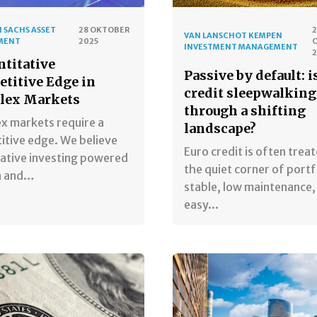
 SACHS ASSET
28 OKTOBER
VAN LANSCHOT KEMPEN
MENT
2025
INVESTMENT MANAGEMENT
ntitative
Passive by default: i
titive Edge in
credit sleepwalking
lex Markets
through a shifting
x markets require a
landscape?
itive edge. We believe
Euro credit is often trea
tative investing powered
the quiet corner of portf
a and…
stable, low maintenance,
easy...