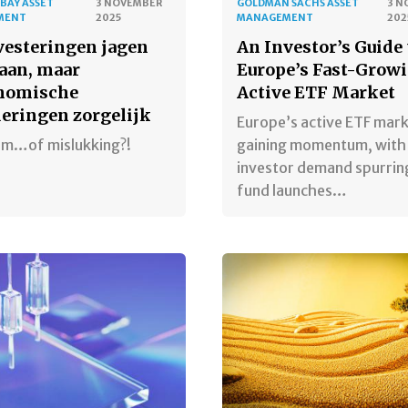
BAY ASSET
3 NOVEMBER
GOLDMAN SACHS ASSET
3 N
MENT
2025
MANAGEMENT
202
vesteringen jagen
An Investor’s Guide 
 aan, maar
Europe’s Fast-Grow
nomische
Active ETF Market
eringen zorgelijk
Europe’s active ETF mark
m…of mislukking?!
gaining momentum, with
investor demand spurrin
fund launches…