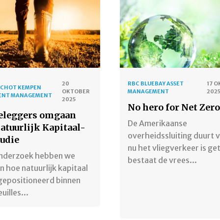
20
RBC BLUEBAY ASSET
17 
SCHOT KEMPEN
OKTOBER
MANAGEMENT
202
ENT MANAGEMENT
2025
No hero for Net Zero
eleggers omgaan
De Amerikaanse
atuurlijk Kapitaal-
overheidssluiting duurt 
tudie
nu het vliegverkeer is ge
 onderzoek hebben we
bestaat de vrees...
 hoe natuurlijk kapitaal
gepositioneerd binnen
uilles...