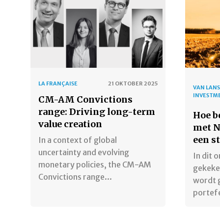
LA FRANÇAISE
21 OKTOBER 2025
VAN LAN
INVESTM
CM-AM Convictions
range: Driving long-term
Hoe b
value creation
met N
een s
In a context of global
uncertainty and evolving
In dit
monetary policies, the CM-AM
gekeken
Convictions range...
wordt 
portefe