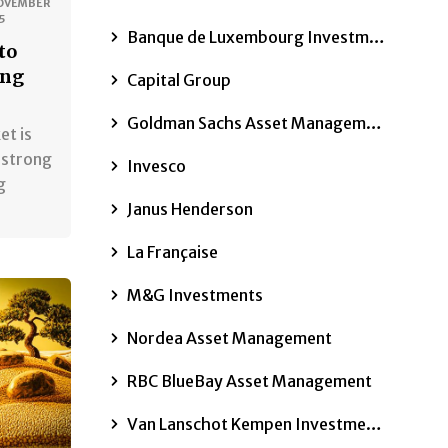
OVEMBER
5
Banque de Luxembourg Investments
to
ing
Capital Group
Goldman Sachs Asset Management
et is
 strong
Invesco
g
Janus Henderson
La Française
M&G Investments
Nordea Asset Management
RBC BlueBay Asset Management
Van Lanschot Kempen Investment Management