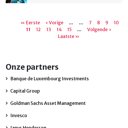
Paginering
Eerste
« Eerste
Vorige
‹ Vorige
…
…
Pagina
7
Pagina
8
Pagina
9
Pagin
10
pagina
Huidige
11
Pagina
12
pagina
Pagina
13
Pagina
14
Pagina
15
…
Volgende
Volgende ›
Laats
pagina
Laatste »
pagina
pagin
Onze partners
Banque de Luxembourg Investments
Capital Group
Goldman Sachs Asset Management
Invesco
Janus Henderson