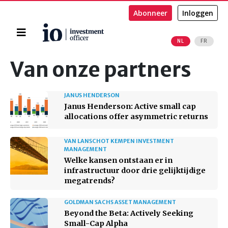
Abonneer
Inloggen
Home
NL
FR
Zoeken
Van onze partners
JANUS HENDERSON
Janus Henderson: Active small cap
allocations offer asymmetric returns
VAN LANSCHOT KEMPEN INVESTMENT
MANAGEMENT
Welke kansen ontstaan er in
infrastructuur door drie gelijktijdige
megatrends?
GOLDMAN SACHS ASSET MANAGEMENT
Beyond the Beta: Actively Seeking
Small-Cap Alpha