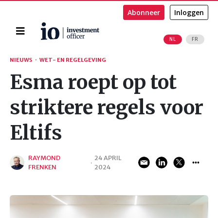
Abonneer
Inloggen
Home
NL
FR
Zoeken
NIEUWS
·
WET- EN REGELGEVING
Esma roept op tot
striktere regels voor
Eltifs
RAYMOND
24 APRIL
·
FRENKEN
2024