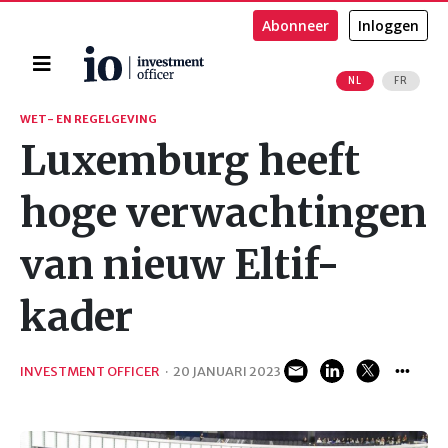
Abonneer
Inloggen
Home
NL
FR
Zoeken
WET- EN REGELGEVING
Luxemburg heeft
hoge verwachtingen
van nieuw Eltif-
kader
INVESTMENT OFFICER
·
20 JANUARI 2023