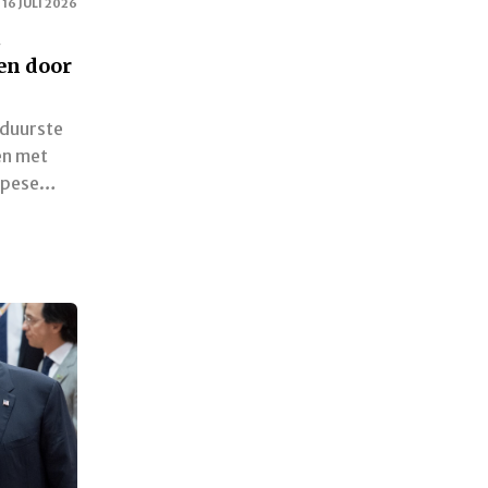
16 JULI 2026
t
den door
 duurste
en met
ropese…