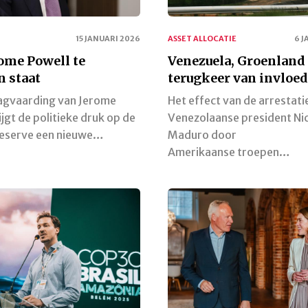
15 JANUARI 2026
ASSET ALLOCATIE
6 J
ome Powell te
Venezuela, Groenland
 staat
terugkeer van invloe
agvaarding van Jerome
Het effect van de arrestati
ijgt de politieke druk op de
Venezolaanse president Ni
Reserve een nieuwe…
Maduro door
Amerikaanse troepen…