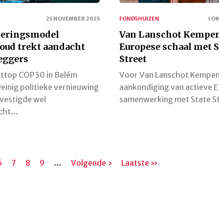
25 NOVEMBER 2025
FONDSHUIZEN
1 O
ieringsmodel
Van Lanschot Kempen
oud trekt aandacht
Europese schaal met S
eggers
Street
attop COP30 in Belém
Voor Van Lanschot Kempen 
einig politieke vernieuwing
aankondiging van actieve E
vestigde wel
samenwerking met State S
acht…
na
Pagina
6
Pagina
7
Pagina
8
Pagina
9
…
Volgende
Volgende ›
Laatste
Laatste »
pagina
pagina