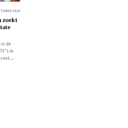
KTOBER 2025
 zoekt
tate
is de
TF’s in
treet…