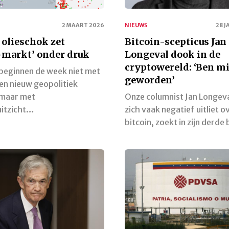
2 MAART 2026
NIEUWS
28 J
 olieschok zet
Bitcoin-scepticus Jan
-markt’ onder druk
Longeval dook in de
cryptowereld: ‘Ben m
beginnen de week niet met
geworden’
en nieuw geopolitiek
 maar met
Onze columnist Jan Longeva
uitzicht…
zich vaak negatief uitliet o
bitcoin, zoekt in zijn derd