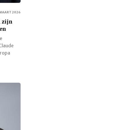
 MAART 2026
 zijn
zen
de
Claude
uropa