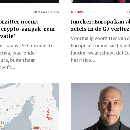
30 MAART 2026
NIEUWS
9
orzitter noemt
Juncker: Europa kan al
 crypto-aanpak ‘rem
zetels in de G7 verlie
vatie’
Voormalig voorzitter van 
erikaanse SEC de meeste
Europese Commissie Jean-
activa, waaronder
Juncker waarschuwt dat E
uta, buiten haar
het risico…
 heeft…