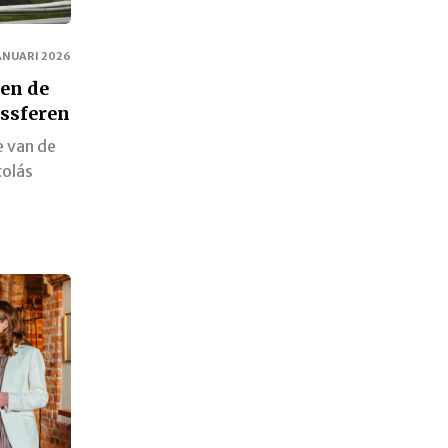
ANUARI 2026
 en de
dssferen
e van de
colás