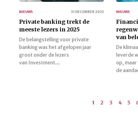
NIEUWS
31 DECEMBER 2025
NIEUWS
Private banking trekt de
Financ
meeste lezers in 2025
regenw
van bel
De belangstelling voor private
banking was het afgelopen jaar
De klima
groot onder de lezers
leverde w
van Investment…
op, maar 
de aand
Paginering
Huidige
1
Pagina
2
Pagina
3
Pagina
4
Pagi
5
pagina