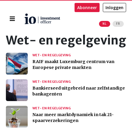
Abonneer
Inloggen
Home
NL
FR
Zoeken
Wet- en regelgeving
WET- EN REGELGEVING
RAIF maakt Luxemburg centrum van
Europese private markten
WET- EN REGELGEVING
Bankierseed uitgebreid naar zelfstandige
bankagenten
WET- EN REGELGEVING
Naar meer marktdynamiek in tak 21-
spaarverzekeringen