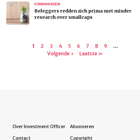
FONDSHUIZEN
Beleggers redden zich prima met minder
research over smallcaps
Paginering
Huidige
1
Pagina
2
Pagina
3
Pagina
4
Pagina
5
Pagina
6
Pagina
7
Pagina
8
Pagina
9
…
Volgen
pagina
Volgende ›
Laatste
Laatste »
pagina
pagina
Over Investment Officer
Abonneren
Contact
Copyright