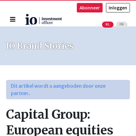
Abonneer
Inloggen
Home
NL
FR
Zoeken
IO Brand Stories
Dit artikel wordt u aangeboden door onze
partner.
Capital Group:
European equities