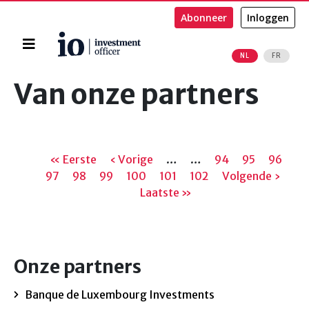
Abonneer
Inloggen
Home
NL
FR
Zoeken
Van onze partners
Paginering
Eerste
« Eerste
Vorige
‹ Vorige
…
…
Pagina
94
Pagina
95
Pagina
96
Pa
97
pagina
Pagina
98
Pagina
99
pagina
Pagina
100
Pagina
101
Pagina
102
Volgende
Volgende ›
Laa
Laatste »
pagina
pag
Onze partners
Banque de Luxembourg Investments