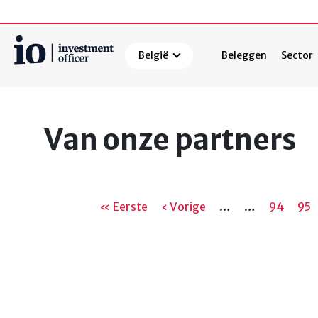
België
Beleggen
Sector
Zoeken
Van onze partners
Paginering
Eerste
« Eerste
Vorige
‹ Vorige
…
…
Pagina
94
Pag
95
pagina
pagina