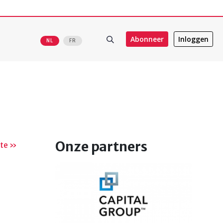
Abonneer
Inloggen
NL
FR
Onze partners
te
ste »
na