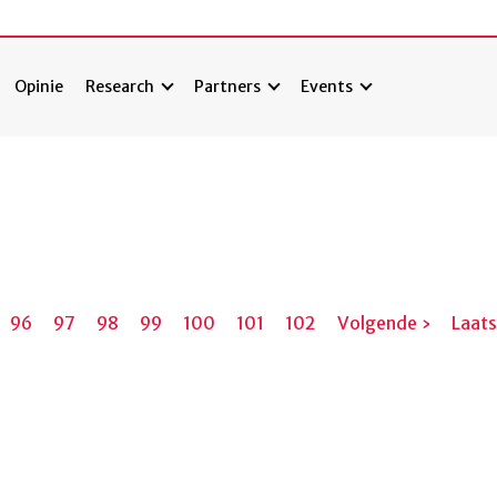
Opinie
Research
Partners
Events
ina
Pagina
96
Pagina
97
Pagina
98
Pagina
99
Pagina
100
Pagina
101
Pagina
102
Volgende
Volgende ›
Laats
Laat
pagina
pagi