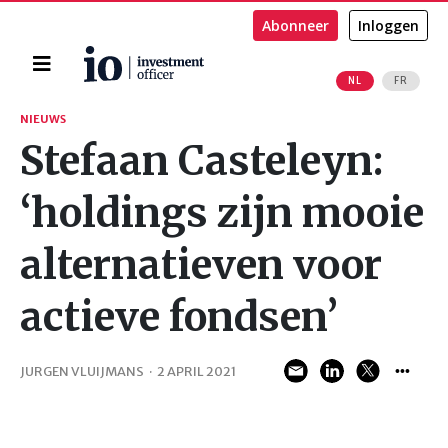
Abonneer
Inloggen
Home
NL
FR
Zoeken
NIEUWS
Stefaan Casteleyn:
‘holdings zijn mooie
alternatieven voor
actieve fondsen’
JURGEN VLUIJMANS
·
2 APRIL 2021