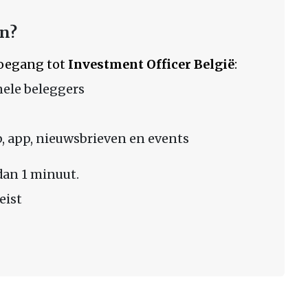
en?
 toegang tot
Investment Officer België
:
nele beleggers
 app, nieuwsbrieven en events
dan 1 minuut.
eist