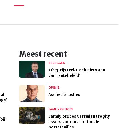
Meest recent
BELEGGEN
'Olieprijs trekt zich niets aan
van rentebeleid'
OPINIE
ral
Asches to ashes
ngs'
FAMILY OFFICES
Family offices verruilen trophy
bij
assets voor institutionele
portefeuilles