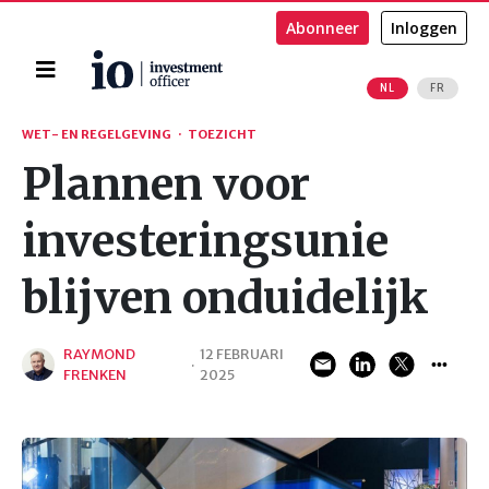
Abonneer
Inloggen
Home
NL
FR
Zoeken
WET- EN REGELGEVING
·
TOEZICHT
Plannen voor
investeringsunie
blijven onduidelijk
RAYMOND
12 FEBRUARI
·
FRENKEN
2025