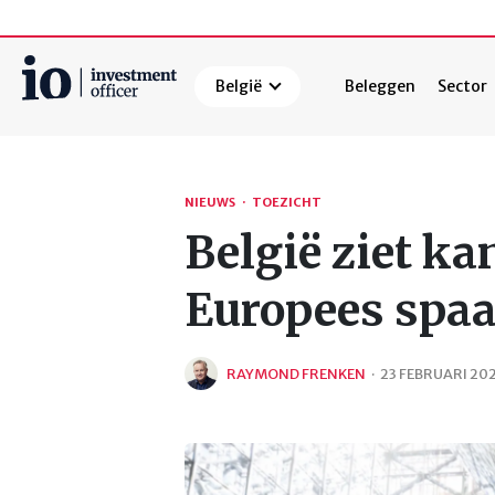
België
Beleggen
Sector
Zoeken
NIEUWS
·
TOEZICHT
België ziet ka
Europees spaa
RAYMOND FRENKEN
·
23 FEBRUARI 20