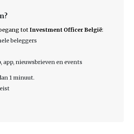
en?
 toegang tot
Investment Officer België
:
nele beleggers
 app, nieuwsbrieven en events
dan 1 minuut.
eist