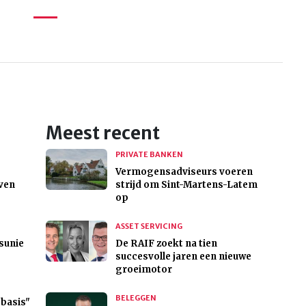
Meest recent
PRIVATE BANKEN
Vermogensadviseurs voeren
ven
strijd om Sint-Martens-Latem
op
ASSET SERVICING
sunie
De RAIF zoekt na tien
succesvolle jaren een nieuwe
groeimotor
BELEGGEN
"basis"