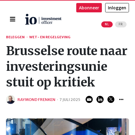
Abonneer
Inloggen
Home
NL
FR
Zoeken
BELEGGEN
·
WET- EN REGELGEVING
Brusselse route naar
investeringsunie
stuit op kritiek
RAYMOND FRENKEN
·
7 JULI 2025