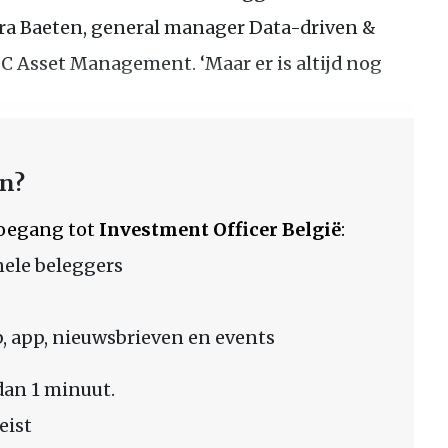
ara Baeten, general manager Data-driven &
BC Asset Management. ‘Maar er is altijd nog
en?
 toegang tot
Investment Officer België
:
nele beleggers
 app, nieuwsbrieven en events
dan 1 minuut.
eist