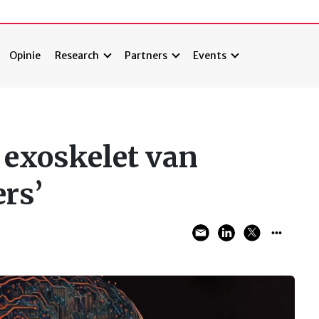
Opinie
Research
Partners
Events
t exoskelet van
rs’