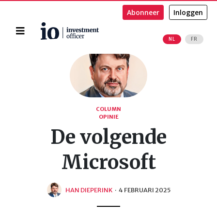
Abonneer
Inloggen
Home
NL
FR
Zoeken
COLUMN
OPINIE
De volgende
Microsoft
HAN DIEPERINK
·
4 FEBRUARI 2025