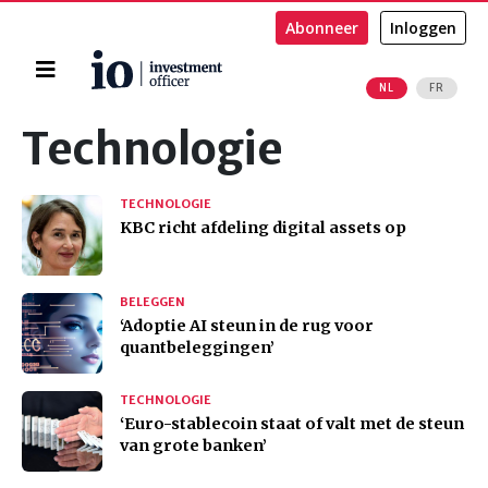
Abonneer
Inloggen
Home
NL
FR
Zoeken
Technologie
TECHNOLOGIE
KBC richt afdeling digital assets op
BELEGGEN
‘Adoptie AI steun in de rug voor
quantbeleggingen’
TECHNOLOGIE
‘Euro-stablecoin staat of valt met de steun
van grote banken’