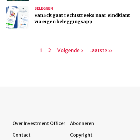
BELEGGEN
VanEck gaat rechtstreeks naar eindklant
via eigen beleggingsapp
Paginering
Huidige
1
Pagina
2
Volgende
Volgende ›
Laatste
Laatste »
pagina
pagina
pagina
Over Investment Officer
Abonneren
Contact
Copyright