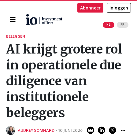
Abonneer
Inloggen
Home
NL
FR
Zoeken
BELEGGEN
AI krijgt grotere rol
in operationele due
diligence van
institutionele
beleggers
AUDREY SOMNARD
·
10 JUNI 2026