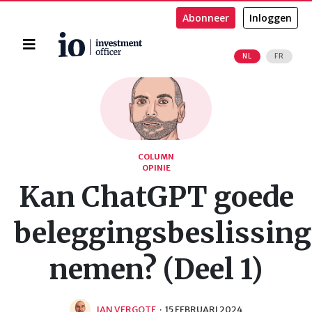
Abonneer
Inloggen
Home
NL
FR
Zoeken
COLUMN
OPINIE
Kan ChatGPT goede
beleggingsbeslissin
nemen? (Deel 1)
JAN VERGOTE
·
15 FEBRUARI 2024