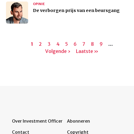
OPINIE
De verborgen prijs van een beursgang
Paginering
Huidige
1
Pagina
2
Pagina
3
Pagina
4
Pagina
5
Pagina
6
Pagina
7
Pagina
8
Pagina
9
…
Volgen
pagina
Volgende ›
Laatste
Laatste »
pagina
pagina
Over Investment Officer
Abonneren
Contact
Copyright