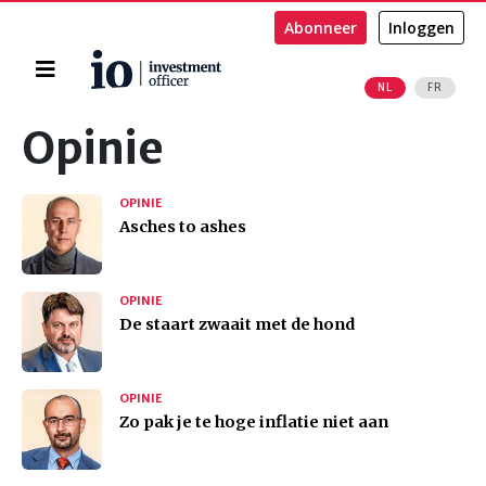
Abonneer
Inloggen
Home
NL
FR
Zoeken
Opinie
OPINIE
Asches to ashes
OPINIE
De staart zwaait met de hond
OPINIE
Zo pak je te hoge inflatie niet aan