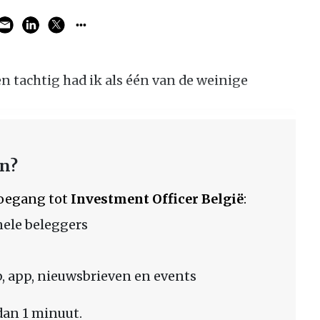
en tachtig had ik als één van de weinige
en?
 toegang tot
Investment Officer België
:
nele beleggers
 app, nieuwsbrieven en events
dan 1 minuut.