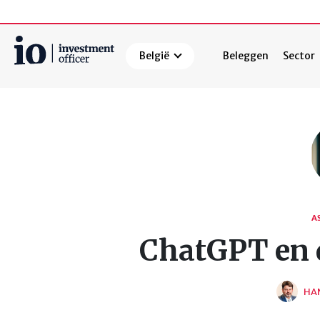
België
Beleggen
Sector
Zoeken
A
ChatGPT en d
HAN