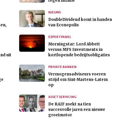
tegen inflatie
NIEUWS
DoubleDividend komt in handen
sen,
van Econopolis
EXPERTPANEL
Morningstar: Lord Abbett
versus MFS Investments in
nd uit
kortlopende bedrijfsobligaties
PRIVATE BANKEN
Vermogensadviseurs voeren
ge
strijd om Sint-Martens-Latem
op
ASSET SERVICING
De RAIF zoekt na tien
succesvolle jaren een nieuwe
groeimotor