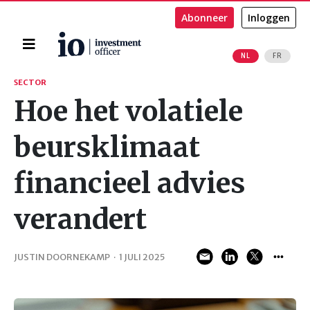
Abonneer
Inloggen
Home
NL
FR
Zoeken
SECTOR
Hoe het volatiele
beursklimaat
financieel advies
verandert
JUSTIN DOORNEKAMP
·
1 JULI 2025