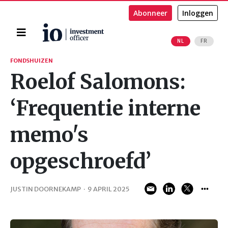
Abonneer
Inloggen
Home
NL
FR
Zoeken
FONDSHUIZEN
Roelof Salomons:
‘Frequentie interne
memo's
opgeschroefd’
JUSTIN DOORNEKAMP
·
9 APRIL 2025