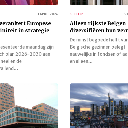
1 APRIL 2026
SECTOR
9
 verankert Europese
Alleen rijkste Belgen
initeit in strategie
diversifiëren hun ve
De minst begoede helft va
resenteerde maandag zijn
Belgische gezinnen belegt
sch plan 2026-2030 aan
nauwelijks in fondsen of a
neel en de
en alleen…
vallend…