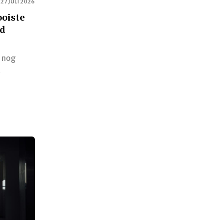
27 JULI 2026
ooiste
nd
t nog
…