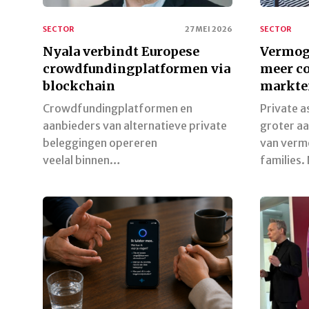
SECTOR
27 MEI 2026
SECTOR
Nyala verbindt Europese
Vermog
crowdfundingplatformen via
meer co
blockchain
markte
Crowdfundingplatformen en
Private a
aanbieders van alternatieve private
groter aa
beleggingen opereren
van ver
veelal binnen…
families