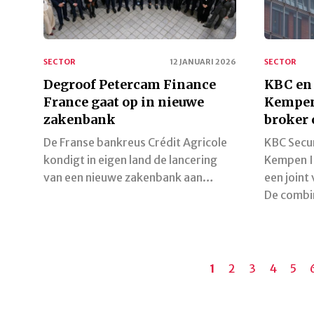
SECTOR
12 JANUARI 2026
SECTOR
Degroof Petercam Finance
KBC en
France gaat op in nieuwe
Kempen 
zakenbank
broker 
De Franse bankreus Crédit Agricole
KBC Secur
kondigt in eigen land de lancering
Kempen I
van een nieuwe zakenbank aan…
een joint
De combi
Paginering
Huidige
1
Pagina
2
Pagina
3
Pagina
4
Pagi
5
pagina