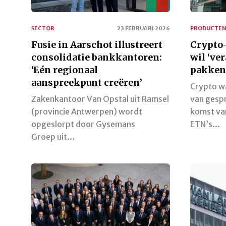
SECTOR
23 FEBRUARI 2026
PRODUCTE
Fusie in Aarschot illustreert
Crypto-
consolidatie bankkantoren:
wil ‘ve
‘Eén regionaal
pakken
aanspreekpunt creëren’
Crypto wa
Zakenkantoor Van Opstal uit Ramsel
van gespr
(provincie Antwerpen) wordt
komst va
opgeslorpt door Gysemans
ETN’s…
Groep uit…