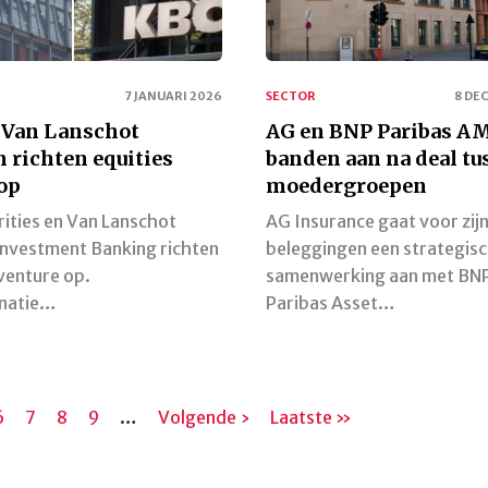
7 JANUARI 2026
SECTOR
8 DE
 Van Lanschot
AG en BNP Paribas A
richten equities
banden aan na deal tu
op
moedergroepen
ities en Van Lanschot
AG Insurance gaat voor zij
nvestment Banking richten
beleggingen een strategis
 venture op.
samenwerking aan met BN
natie…
Paribas Asset…
na
Pagina
6
Pagina
7
Pagina
8
Pagina
9
…
Volgende
Volgende ›
Laatste
Laatste »
pagina
pagina