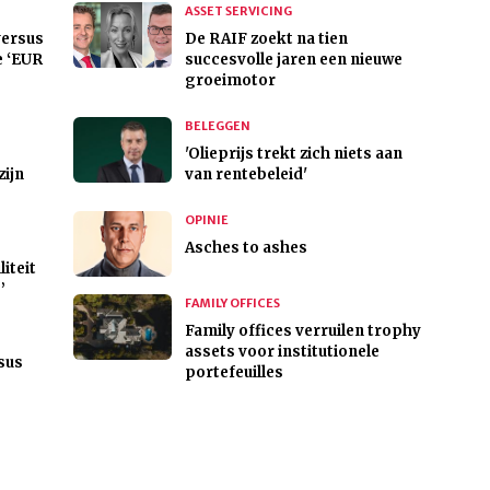
ASSET SERVICING
versus
De RAIF zoekt na tien
e ‘EUR
succesvolle jaren een nieuwe
groeimotor
BELEGGEN
'Olieprijs trekt zich niets aan
zijn
van rentebeleid'
OPINIE
Asches to ashes
liteit
’
FAMILY OFFICES
Family offices verruilen trophy
assets voor institutionele
sus
portefeuilles