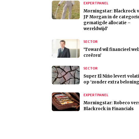
EXPERTPANEL
Morningstar: Blackrock 
JP Morgan in de categori
gematigde allocatie –
wereldwijd’
SECTOR
‘Toward wil financieel wel
creëren’
SECTOR
Super El Niño levert volati
op ‘zonder extra beloning
EXPERTPANEL
Morningstar: Robeco ver
Blackrock in Financials