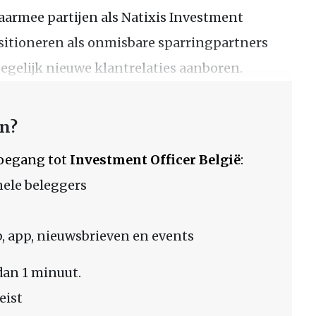
waarmee partijen als Natixis Investment
sitioneren als onmisbare sparringpartners
gelijk nieuwe klantrelaties aanboren.
en?
 toegang tot
Investment Officer België
:
nele beleggers
 app, nieuwsbrieven en events
dan 1 minuut.
eist