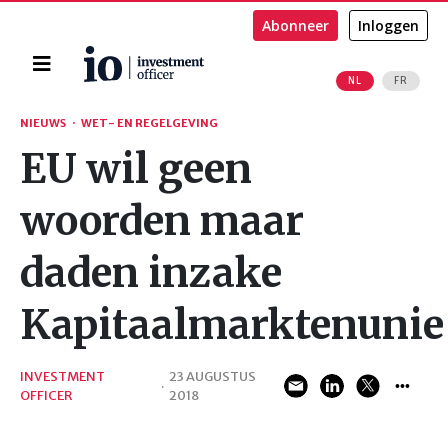
Abonneer
Inloggen
Home
NL
FR
Zoeken
NIEUWS
·
WET- EN REGELGEVING
EU wil geen
woorden maar
daden inzake
Kapitaalmarktenunie
INVESTMENT
23 AUGUSTUS
·
OFFICER
2018