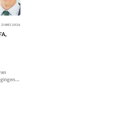
21 MEI 2026
FA,
van
ggingen…