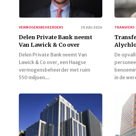
VERMOGENSBEHEERDERS
20 JULI 2026
TRANSFERS
Delen Private Bank neemt
Transfe
Van Lawick & Co over
Alychlo
Delen Private Bank neemt Van
De opval
Lawick & Co over, een Haagse
personee
vermogensbeheerder met ruim
benoemin
550 miljoen…
in de we