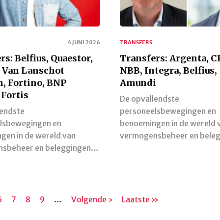
4 JUNI 2026
TRANSFERS
rs: Belfius, Quaestor,
Transfers: Argenta, C
 Van Lanschot
NBB, Integra, Belfius,
, Fortino, BNP
Amundi
 Fortis
De opvallendste
lendste
personeelsbewegingen en
lsbewegingen en
benoemingen in de wereld 
gen in de wereld van
vermogensbeheer en bele
sbeheer en beleggingen…
na
Pagina
6
Pagina
7
Pagina
8
Pagina
9
…
Volgende
Volgende ›
Laatste
Laatste »
pagina
pagina