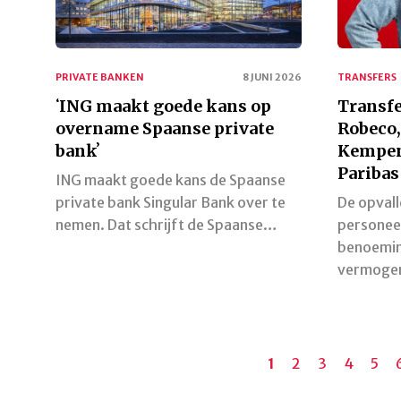
PRIVATE BANKEN
8 JUNI 2026
TRANSFERS
ʻING maakt goede kans op
Transfe
overname Spaanse private
Robeco,
bankʼ
Kempen
Paribas
ING maakt goede kans de Spaanse
private bank Singular Bank over te
De opval
nemen. Dat schrijft de Spaanse…
personee
benoemin
vermogen
Paginering
Huidige
1
Pagina
2
Pagina
3
Pagina
4
Pagi
5
pagina