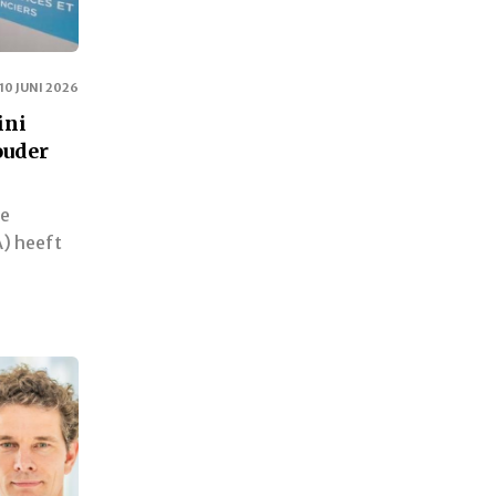
10 JUNI 2026
ini
ouder
le
) heeft