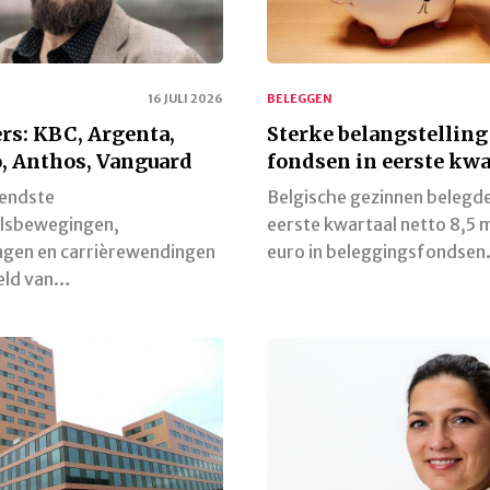
16 JULI 2026
BELEGGEN
rs: KBC, Argenta,
Sterke belangstelling
, Anthos, Vanguard
fondsen in eerste kwa
lendste
Belgische gezinnen belegde
lsbewegingen,
eerste kwartaal netto 8,5 m
gen en carrièrewendingen
euro in beleggingsfondsen
reld van…