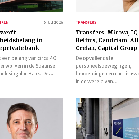
NKEN
6 JULI 2026
TRANSFERS
rwerft
Transfers: Mirova, IQ
heidsbelang in
Belfius, Candriam, All
 private bank
Crelan, Capital Group
 een belang van circa 40
De opvallendste
verworven in de Spaanse
personeelsbewegingen,
ank Singular Bank. De…
benoemingen en carrièrew
in de wereld van…