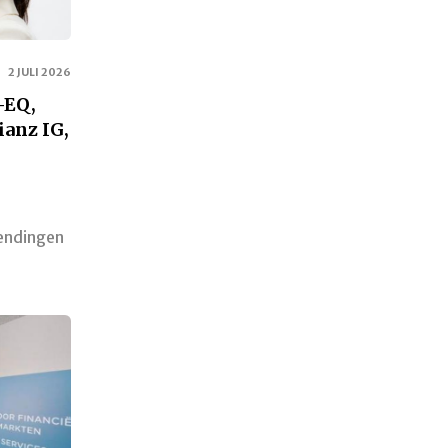
2 JULI 2026
-EQ,
ianz IG,
endingen