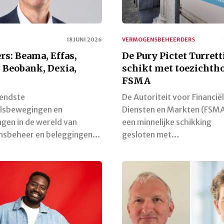
18 JUNI 2026
VERMOGENSBEHEERDERS
rs: Beama, Effas,
De Pury Pictet Turrett
 Beobank, Dexia,
schikt met toezichth
FSMA
lendste
De Autoriteit voor Financië
lsbewegingen en
Diensten en Markten (FSMA
gen in de wereld van
een minnelijke schikking
sbeheer en beleggingen…
gesloten met…