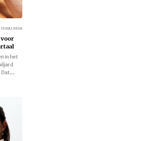
13 JULI 2026
 voor
rtaal
n in het
iljard
. Dat…