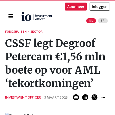
Abonneer
Inloggen
Home
NL
FR
Zoeken
FONDSHUIZEN
·
SECTOR
CSSF legt Degroof
Petercam €1,56 mln
boete op voor AML
‘tekortkomingen’
INVESTMENT OFFICER
·
3 MAART 2023