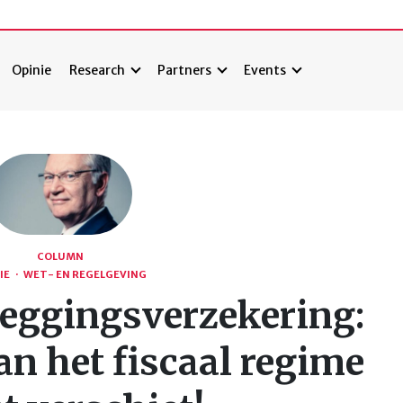
Opinie
Research
Partners
Events
COLUMN
IE
·
WET- EN REGELGEVING
leggingsverzekering:
n het fiscaal regime