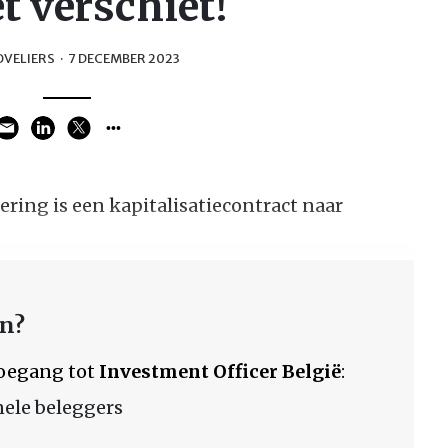
et verschiet!
OVELIERS
·
7 DECEMBER 2023
ring is een kapitalisatiecontract naar
en?
 toegang tot
Investment Officer België
:
nele beleggers