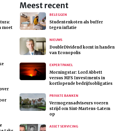
Meest recent
BELEGGEN
tura:
Studentenkoten als buffer
n moet
tegen inflatie
NIEUWS
DoubleDividend komt in handen
van Econopolis
ke
EXPERTPANEL
Morningstar: Lord Abbett
versus MFS Investments in
kortlopende bedrijfsobligaties
 over
PRIVATE BANKEN
oor
Vermogensadviseurs voeren
strijd om Sint-Martens-Latem
op
e
ASSET SERVICING
se taks