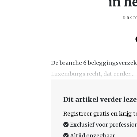
in h
DIRK C
De branche 6 beleggingsverzeke
Luxemburgs recht, dat eerder…
Dit artikel verder lez
Registreer gratis en krijg
Exclusief voor professio
Altijd opzegbaar