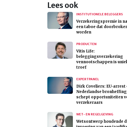
Lees ook
INSTITUTIONELE BELEGGERS
Verzekeringspremie in na
een taboe dat doorbroke
worden
PRODUCTEN
Vitis Life:
beleggingsverzekering
vennootschappen is unie
troef
EXPERTPANEL
Dirk Coveliers: EU-arrest
Nederlandse bronheffing
schept opportuniteiten v
verzekeraars
WET- EN REGELGEVING
Wetsontwerp houdende d
invoering van een jaarlijk