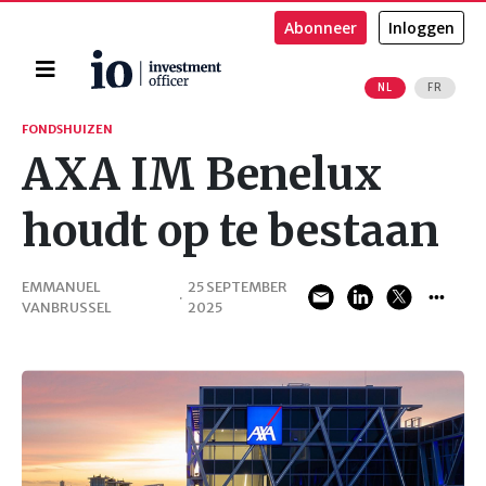
Abonneer
Inloggen
Home
NL
FR
Zoeken
FONDSHUIZEN
AXA IM Benelux
houdt op te bestaan
EMMANUEL
25 SEPTEMBER
·
VANBRUSSEL
2025