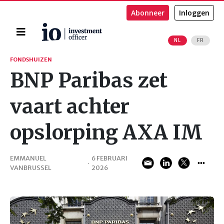
Abonneer
Inloggen
Home
NL
FR
Zoeken
FONDSHUIZEN
BNP Paribas zet
vaart achter
opslorping AXA IM
EMMANUEL
6 FEBRUARI
·
VANBRUSSEL
2026