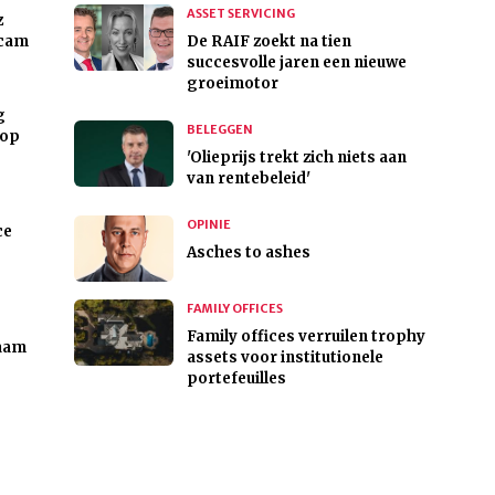
ASSET SERVICING
z
rcam
De RAIF zoekt na tien
succesvolle jaren een nieuwe
groeimotor
g
BELEGGEN
 op
'Olieprijs trekt zich niets aan
van rentebeleid'
OPINIE
ce
Asches to ashes
FAMILY OFFICES
Family offices verruilen trophy
aam
assets voor institutionele
portefeuilles