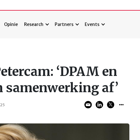
Opinie
Research
Partners
Events
Petercam: ‘DPAM en
n samenwerking af’
025