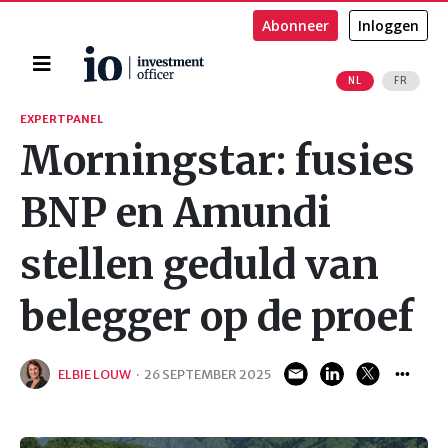
Abonneer
Inloggen
Home
NL
FR
Zoeken
EXPERTPANEL
Morningstar: fusies
BNP en Amundi
stellen geduld van
belegger op de proef
ELBIE LOUW
·
26 SEPTEMBER 2025