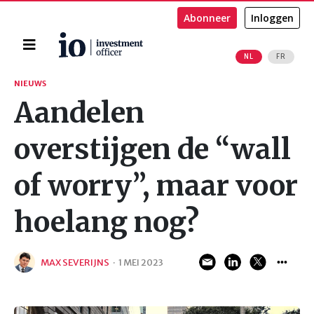
Abonneer
Inloggen
Home
NL
FR
Zoeken
NIEUWS
Aandelen
overstijgen de “wall
of worry”, maar voor
hoelang nog?
MAX SEVERIJNS
·
1 MEI 2023