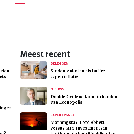
Meest recent
BELEGGEN
delen
Studentenkoten als buffer
ets
tegen inflatie
NIEUWS
DoubleDividend komt in handen
van Econopolis
gingen
EXPERTPANEL
Morningstar: Lord Abbett
versus MFS Investments in
st?
kortlopende bedrijfsobligaties