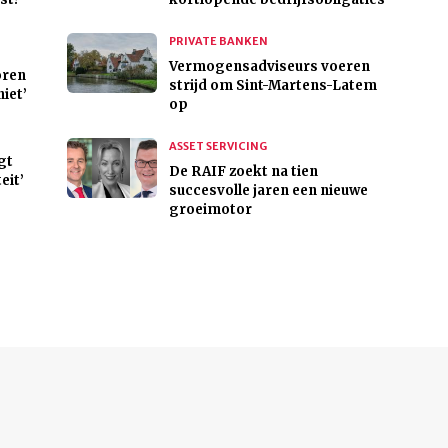
PRIVATE BANKEN
Vermogensadviseurs voeren
oren
strijd om Sint-Martens-Latem
niet’
op
ASSET SERVICING
gt
De RAIF zoekt na tien
eit’
succesvolle jaren een nieuwe
groeimotor