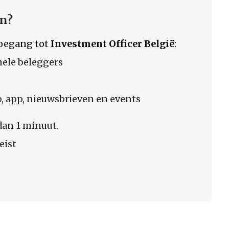
en?
 toegang tot
Investment Officer België
:
nele beleggers
 app, nieuwsbrieven en events
dan 1 minuut.
eist