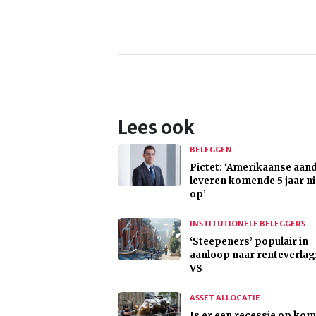
Lees ook
BELEGGEN
Pictet: ‘Amerikaanse aan
leveren komende 5 jaar ni
op’
INSTITUTIONELE BELEGGERS
‘Steepeners’ populair in
aanloop naar renteverla
VS
ASSET ALLOCATIE
Is er een recessie op kom