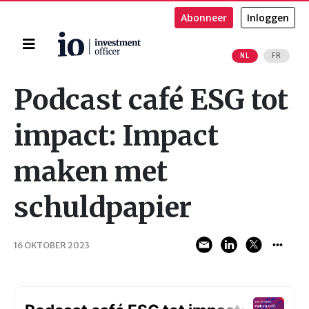
Abonneer
Inloggen
Home
NL
FR
Zoeken
Podcast café ESG tot
impact: Impact
maken met
schuldpapier
16 OKTOBER 2023