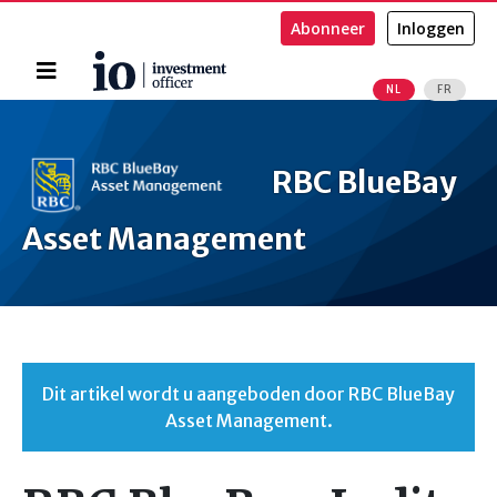
Abonneer
Inloggen
Home
NL
FR
Zoeken
RBC BlueBay
Asset Management
Dit artikel wordt u aangeboden door RBC BlueBay
Asset Management.