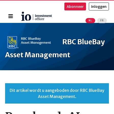
Abonneer
Inloggen
Home
NL
FR
Zoeken
RBC BlueBay
Asset Management
Dit artikel wordt u aangeboden door RBC BlueBay
Asset Management.