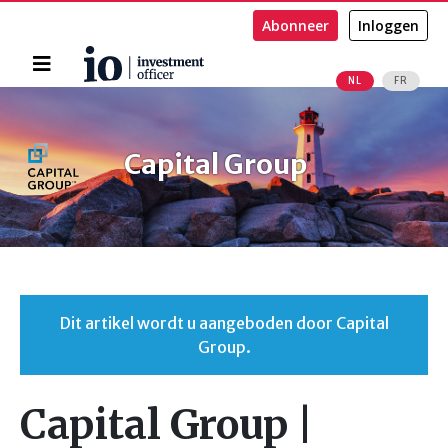
Abonneer
Inloggen
Home
NL
FR
Zoeken
Capital Group
Dit artikel wordt u aangeboden door Capital
Group.
Capital Group |