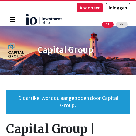
Abonneer
Inloggen
Home
NL
FR
Zoeken
Capital Group
Dit artikel wordt u aangeboden door Capital
Group.
Capital Group |