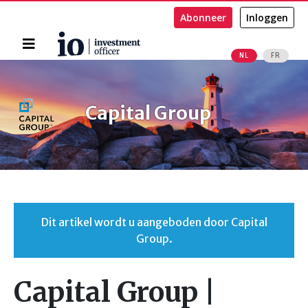
Abonneer
Inloggen
Home
NL
FR
Zoeken
Capital Group
Dit artikel wordt u aangeboden door Capital
Group.
Capital Group |