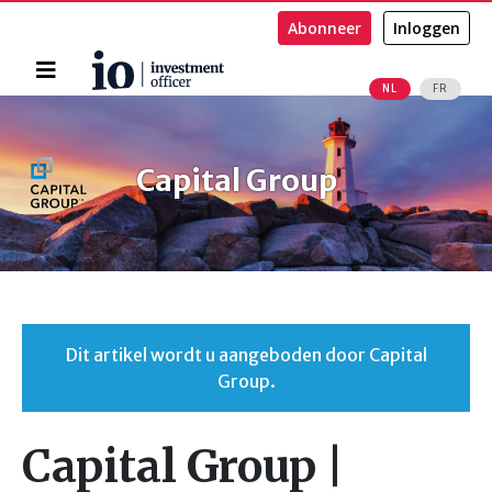
Abonneer
Inloggen
Home
NL
FR
Zoeken
Capital Group
Dit artikel wordt u aangeboden door Capital
Group.
Capital Group |