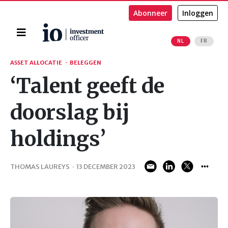
Abonneer
Inloggen
Home
NL
FR
Zoeken
ASSET ALLOCATIE
·
BELEGGEN
‘Talent geeft de
doorslag bij
holdings’
THOMAS LAUREYS
·
13 DECEMBER 2023