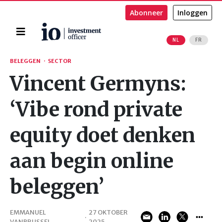
Abonneer
Inloggen
Home
NL
FR
Zoeken
BELEGGEN
·
SECTOR
Vincent Germyns:
‘Vibe rond private
equity doet denken
aan begin online
beleggen’
EMMANUEL
27 OKTOBER
·
VANBRUSSEL
2025