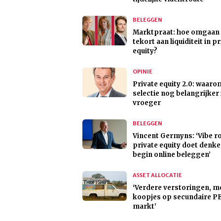
BELEGGEN
Marktpraat: hoe omgaan
tekort aan liquiditeit in p
equity?
OPINIE
Private equity 2.0: waaro
selectie nog belangrijker 
vroeger
BELEGGEN
Vincent Germyns: ‘Vibe r
private equity doet denk
begin online beleggen’
ASSET ALLOCATIE
‘Verdere verstoringen, m
koopjes op secundaire P
markt’