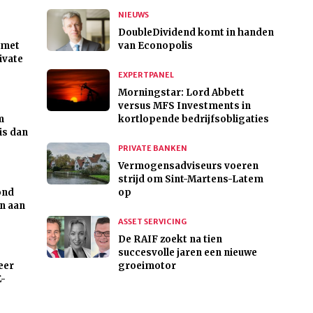
NIEUWS
DoubleDividend komt in handen
 met
van Econopolis
rivate
EXPERTPANEL
Morningstar: Lord Abbett
versus MFS Investments in
m
kortlopende bedrijfsobligaties
is dan
PRIVATE BANKEN
Vermogensadviseurs voeren
strijd om Sint-Martens-Latem
ond
op
en aan
ASSET SERVICING
De RAIF zoekt na tien
succesvolle jaren een nieuwe
eer
groeimotor
E-