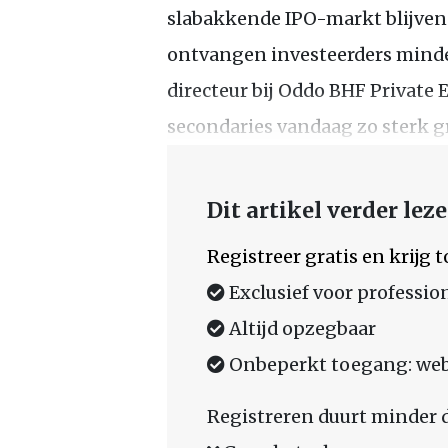
slabakkende IPO-markt blijven p
ontvangen investeerders minde
directeur bij Oddo BHF Private 
secondaries vandaag zo sterk g
Dit artikel verder lez
Registreer gratis en krijg
Exclusief voor professio
Altijd opzegbaar
Onbeperkt toegang: web,
Registreren duurt minder 