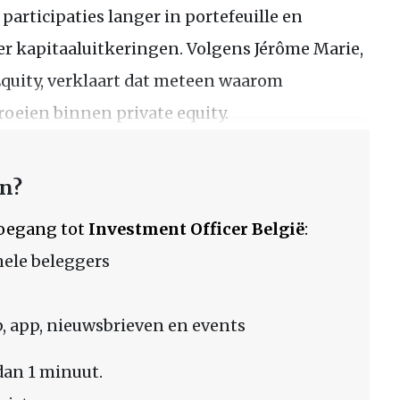
articipaties langer in portefeuille en
r kapitaaluitkeringen. Volgens Jérôme Marie,
Equity, verklaart dat meteen waarom
roeien binnen private equity.
en?
 toegang tot
Investment Officer België
:
nele beleggers
 app, nieuwsbrieven en events
dan 1 minuut.