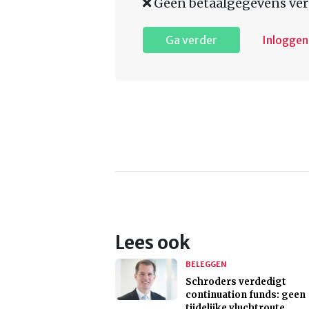
Geen betaalgegevens ver
Ga verder
Inloggen
Lees ook
BELEGGEN
Schroders verdedigt
continuation funds: geen
tijdelijke vluchtroute